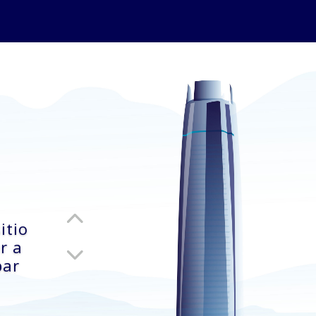
itio
r a
par