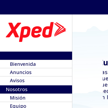
Cu
Bienvenida
Las
Anuncios
Cue
Avisos
cue
Nosotros
med
en 
Misión
Equipo